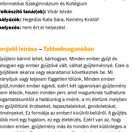
Informatikai Szakgimnázium és Kollégium
felkészítő tanár(ok):
Vikár István
pályázók:
Hegedüs Kata Sára, Kemény Kristóf
helyezés:
nem ért el helyezést
projekt leírása
–
Többedmagunkban
Gyűjteni bármit lehet, bárhogyan. Minden ember gyűjt és
ahogyan egy ember gyűjtővé vált, válhat gyűjteménnyé. Ezek a
gyűjtések akarva vagy akaratlanul következnek be. Mi
irányítjuk vagy teljesen független tőlünk. Minden ember
gyűjt,minden ember egyedi, ezért két ugyanolyan gyűjtemény
sem létezik, hiszen minden perc amit magunknak tudhatunk
fogantatásunktól a halálunkig a miénk, a mi életünk melyben
mi gyűjtöttünk érzéseket, tapasztalatokat, gondolatokat,
élményeket. Ez formálja az embert kívülről-belülről. A gyűjtés
több mint egy fogalom, ez egy életérzés. Ezért van az, hogy
minden ember, gyűjtemény más és minden élet különleges a