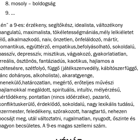
mosoly – boldogság
…
„én” a 9-es: érzékeny, segítőkész, idealista, változékony
hangulatú, maximalista, tökéletességmániás,mély lelkiéletet
élő, alkalmazkodó, naiv, önzetlen, önfeláldozó, mártír,
romantikus, együttérző, empatikus,befolyásolható, sokoldalú,
passzív, depresszív, misztikus, vágyakozó, gyakorlatiatlan,
irreális, ösztönös, fantáziadús, kaotikus, hajlamos a
szétesésre, szétfolyó, függő (játékszenvedély, kábítószerfüggő,
lánc dohányos, alkoholista), akaratgyenge,
menekülő,határozatlan, megértő, erőteljes művészi
hajlamokkal megáldott, spirituális, intuítiv, mélyérzésű,
sértődékeny, pontatlan (nincs időérzéke), pazarló,
konfliktuskerülő, érdeklődő, sokoldalú, nagy lexikális tudású,
ezermester, feledékeny, szórakozott, haragtartó, nehezen
bocsájt meg, utál változtatni, rugalmatlan, nyugodt, őszinte és
nagyon becsületes. A 9-es magas szellemi szám.