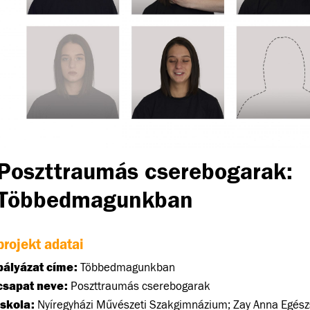
Poszttraumás cserebogarak:
Többedmagunkban
projekt adatai
pályázat címe:
Többedmagunkban
csapat neve:
Poszttraumás cserebogarak
iskola:
Nyíregyházi Művészeti Szakgimnázium; Zay Anna Egész