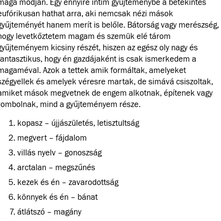
maga módján. Egy ennyire intim gyűjteménybe a betekintés
eufórikusan hathat arra, aki nemcsak nézi mások
gyűjteményét hanem merít is belőle. Bátorság vagy merészség,
hogy levetkőztetem magam és szemük elé tárom
gyűjteményem kicsiny részét, hiszen az egész oly nagy és
fantasztikus, hogy én gazdájaként is csak ismerkedem a
magaméval. Azok a tettek amik formáltak, amelyeket
szégyellek és amelyek véresre martak, de simává csiszoltak,
amiket mások megvetnek de engem alkotnak, építenek vagy
rombolnak, mind a gyűjteményem része.
kopasz – újjászületés, letisztultság
megvert – fájdalom
villás nyelv – gonoszság
arctalan – megszűnés
kezek és én – zavarodottság
könnyek és én – bánat
átlátszó – magány